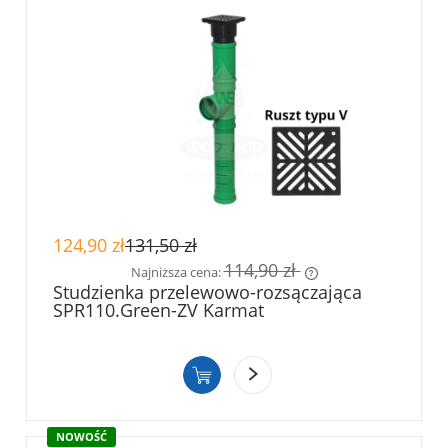
124,90 zł
131,50 zł
114,90 zł
Najniższa cena:
Studzienka przelewowo-rozsączająca
SPR110.Green-ZV Karmat
Jeżeli produkt jest sprzedawany krócej niż
30 dni, wyświetlana jest najniższa cena od
momentu, kiedy produkt pojawił się w
sprzedaży.
NOWOŚĆ