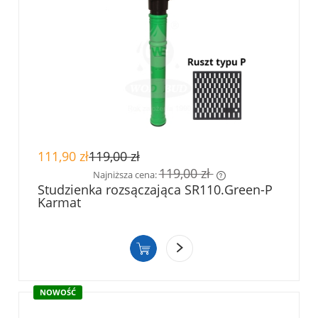
111,90 zł
119,00 zł
119,00 zł
Najniższa cena:
Studzienka rozsączająca SR110.Green-P
Karmat
Jeżeli produkt jest sprzedawany krócej niż
30 dni, wyświetlana jest najniższa cena od
momentu, kiedy produkt pojawił się w
sprzedaży.
NOWOŚĆ