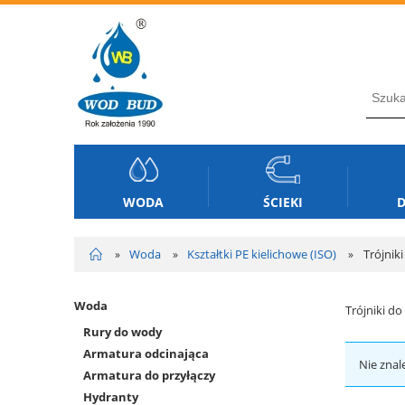
WODA
ŚCIEKI
D
Woda
Kształtki PE kielichowe (ISO)
Trójniki
»
»
»
Woda
Trójniki do
Rury do wody
Armatura odcinająca
Nie znal
Armatura do przyłączy
Hydranty