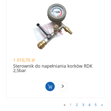
1 010,70 zł
Sterownik do napełniania korków RDK
2,5bar
«
1
2
3
4
5
»